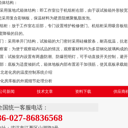
箱体结构：
用落地式箱体结构：即工作室位于机组柜右部，由于该试验箱外形较宽
壳采用复合彩钢板，保温材料为硬质阻燃聚氨脂发泡。
柜：放于工作室右后部，专门设置维护检修便门。机组柜采用吸音板组
限度降噪的目的。
：采用单开门结构，试验箱的大门密封采用硅橡胶条，耐高低温，抗老
窗：为便于观察箱内试品的情况，观察窗材料均为多层钢化玻璃构成的
：试验室内设置有两盏防潮、防爆照明灯，可手动直接开关控制，避开
：底板为适度倾斜式，箱体地板内部布置若干加强筋，使其底板承载能力
湖北老化房的温度控制系统介绍
老化房库板的外观细节处理分析
公司新闻
技术文章
资料下载
供应商
全国统一客服电话：
86-027-86836568
地址：武汉市江夏区山湖路9号