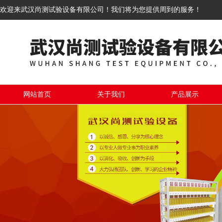
欢迎来武汉尚测试验设备有限公司！我们将为您提供周到的服务！
网站首页
关于我们
产品展示