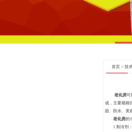
首页
>
技
老化房
可
成，主要规格
固、防水、美
老化房
的
1.制冷剂：