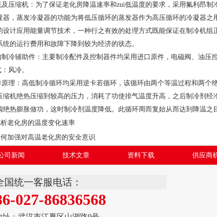
及压缩机：为了保证老化房降温速率和zui低温度的要求，采用氟利昂制
凝器，蒸发冷凝器的功能为将低压循环的蒸发器作为高压循环的冷凝器之
计应用能量调节技术，一种行之有效的处理方式既能保证在制冷机组正
系统的运行费用和故障下降到较为经济的状态。
的制冷辅助件：主要制冷配件及控制器件均采用进口原件，电磁阀、油压
：风冷。
原理：高低制冷循环均采用逆卡若循环，该循环由两个等温过程和两个
机绝热压缩到较高的压力，消耗了功使排气温度升高，之后制冷剂经冷
阀绝热膨胀做功，这时制冷剂温度降低。此循环周而复始从而达到降温之
浅析老化房的温度变化速率
如何加强对高温老化房的安全意识
公司新闻
技术文章
资料下载
供应商
全国统一客服电话：
86-027-86836568
地址：武汉市江夏区山湖路9号