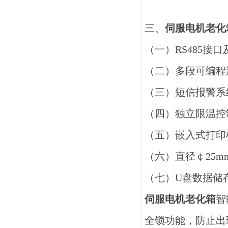
三、
伺服电机老化
（一）
RS485
接口
（二）多段可编程
（三）短信报警系
（四）独立限温控
（五）嵌入式打印
（六）直径￠
25m
（七）
U
盘数据储
伺服电机老化箱
智
全锁功能，防止出