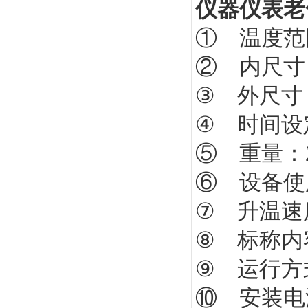
仪器仪表老
① 温度范
② 内尺寸：4
③ 外尺寸：约
④ 时间设定
⑤ 重量：2
⑥ 设备使用
⑦ 升温速度
⑧ 标称内容
⑨ 运行方
⑩ 安装电源：