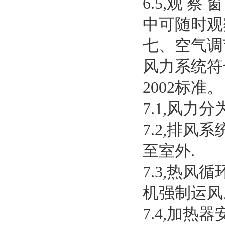
6.5,
观
察
窗
中可随时观
七、空气调
风力系统符
2002
标准。
7.1,
风力分
7.2,
排风系
至室外
.
7.3,
热风循
机强制运风
7.4,
加热器