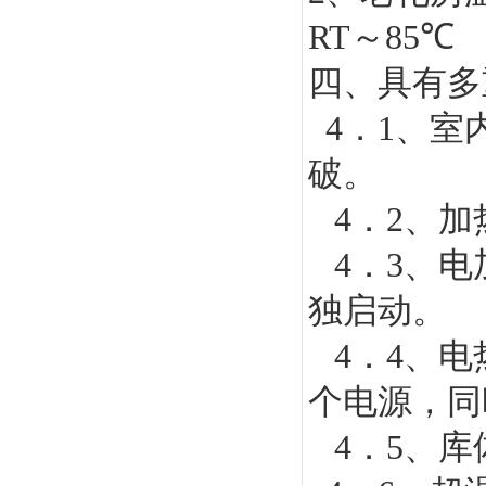
RT
～
85
℃
四、具有多
4
．
1
、室
破。
4
．
2
、加
4
．
3
、电
独启动。
4
．
4
、电
个电源，同
4
．
5
、库