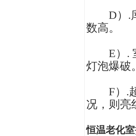
D）.库
数高。
E）. 
灯泡爆破
F）.超
况，则亮
恒温老化室