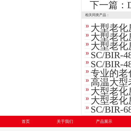
下一篇：
相关同类产品：
大型老化
大型老化
大型老化
SC/BIR
SC/BIR
专业的老
高温大型
大型老化
大型老化
SC/BI
首页
关于我们
产品展示