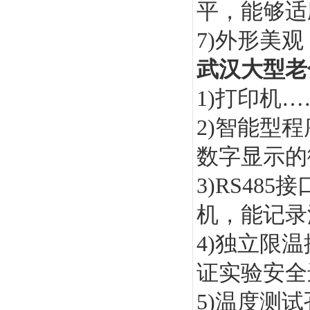
平，能够适
7)外形美
武汉大型老
1)打印机…
2)智能型
数字显示的
3)RS48
机，能记录
4)独立限
证实验安全
5)温度测试