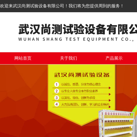
欢迎来武汉尚测试验设备有限公司！我们将为您提供周到的服务！
网站首页
关于我们
产品展示