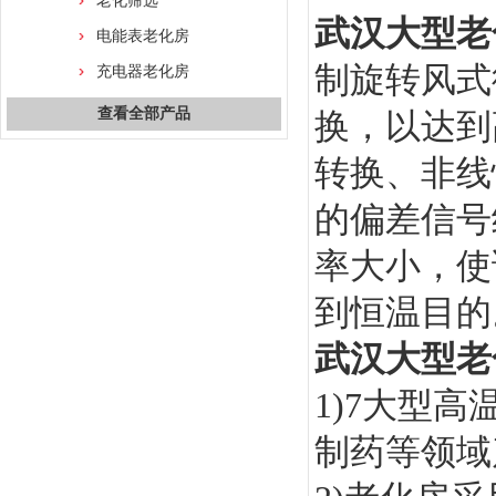
老化筛选
武汉大型老
电能表老化房
制旋转风式
充电器老化房
查看全部产品
换，以达到
转换、非线
的偏差信号
率大小，使
到恒温目的
武汉大型老
1)7大型
制药等领域