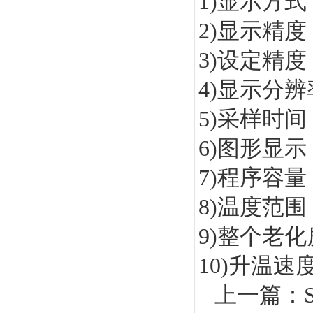
1)显示方
2)显示精度
3)设定精度
4)显示分辨
5)采样时间
6)图形显
7)程序容量
8)温度范围
9)整个老化房
10)升温速度
上一篇：