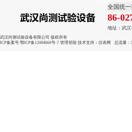
荣誉资质
全国统一
86-02
地址：武汉
武汉尚测试验设备有限公司 版权所有
ICP备案号:
鄂ICP备12004660号-7
管理登陆
技术支持：
仪表网
总流量：