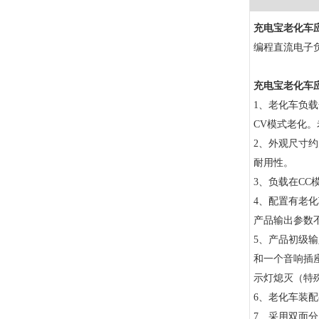
充电宝老化车
编程直流电子
充电宝老化车
1、老化车负
CV模式老化
2、外观尺寸约
耐用性。
3、负载在C
4、配置有老
产品输出参数
5、产品初级输入
和一个音响插
示灯熄灭（特
6、老化车装配
7、采用双面