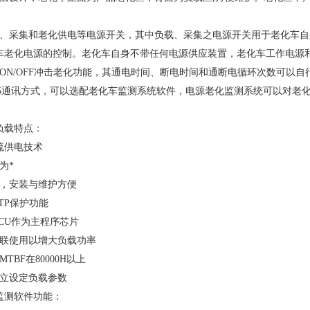
、采集和老化供电等电源开关，其中负载、采集之电源开关用于老化车自身工作
车老化电源的控制。老化车自身不带任何电源供应装置，老化车工作电源
有ON/OFF冲击老化功能，其通电时间、断电时间和通断电循环次数可以
S485通讯方式，可以选配老化车监测系统软件，电源老化监测系统可以对
负载特点：
流供电技术
为*
计，安装与维护方便
OTP保护功能
CU作为主程序芯片
并联使用以增大负载功率
TBF在80000H以上
独立设定负载参数
监测软件功能：