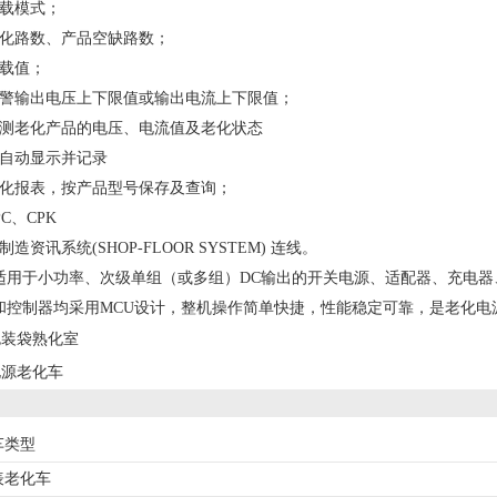
载模式；
老化路数、产品空缺路数；
带载值；
报警输出电压上下限值或输出电流上下限值；
监测老化产品的电压、电流值及老化状态
数自动显示并记录
老化报表，按产品型号保存及查询；
C、CPK
造资讯系统(SHOP-FLOOR SYSTEM) 连线。
适用于小功率、次级单组（或多组）DC输出的开关电源、适配器、充电器、
和控制器均采用MCU设计，整机操作简单快捷，性能稳定可靠，是老化电
包装袋熟化室
电源老化车
车类型
表老化车