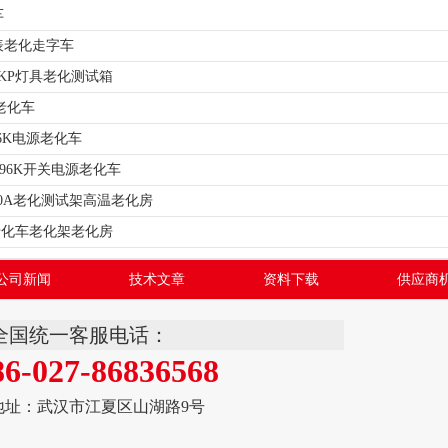
车
表老化走字车
-14KP灯具老化测试箱
老化车
-96K电源老化车
C-196K开关电源老化车
100A老化测试架高温老化房
F老化车老化架老化房
公司新闻
技术文章
资料下载
供应商
全国统一客服电话：
86-027-86836568
地址：武汉市江夏区山湖路9号