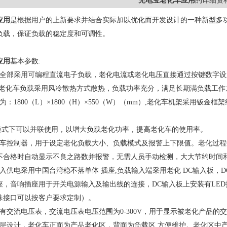
充电宝老化车应用
的详细资
应用
是根据用户的上新要求并结合实际加以优化而开发设计的一种新型多功
负载，保证负载的稳定度和可调性。
应用
基本参数:
载全部采用可编程直流电子负载，老化电流或老化电压直接通过按键数字设
。老化车负载采用风冷散热方式散热，负载功率充分，满足长期满负载工作
为：1800（L）×1800（H）×550（W）（mm）,老化车机架采用
C模式下可以并联使用，以增大负载老化功率，提高老化车的使用率。
化车控制器，用于设定老化负载大小、负载模式及报警上下限值。老化过
不合格时自动显示不良之路数并报警，无需人员手动检测，大大节约时间
供电采用中国台湾稳不落单体 插座,负载输入端采用老化 DC输入板，DC板上装有5.5
座，音响插座用于开关电源输入及输出线的连接，DC输入板上安装有LE
殊接口可以按客户要求定制）。
有交流电压表，交流电压表电压范围为0-300V，用于显示被老化产品的
分层设计，老化车正面为产品老化区，背面为负载区,方便维护。老化区中