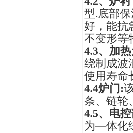
4.2
、炉衬
型.底部
好，能抗
不变形等
4.3
、加热
绕制成波
使用寿命
4.4
炉门:
条、链轮
4.5
、电控
为—体化