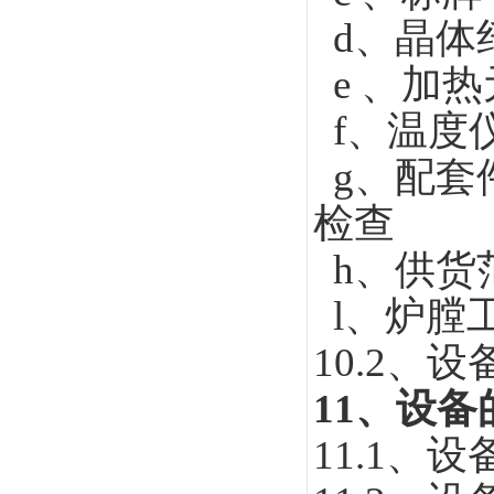
d、
晶体
e 、
加热
f
、温度
g
、配套
检查
h、
供货
l、
炉膛
10.2
、设
11
、设备
11.1
、设