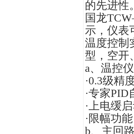
的先进性
国龙TCW
示，仪表
温度控制
型，空开
a
、温控仪
·0.3级
·专家PI
·上电缓
·限幅功
b
、主回