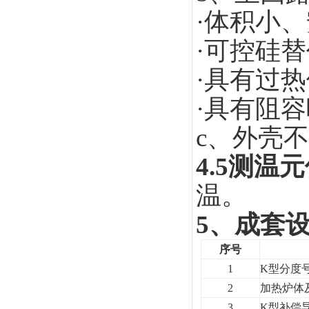
·体积小
·可控硅
·具有过
·具有阻
c
、外壳不
4.5
测温元
温。
5
、成套
序号
1
K
型分度
2
加热炉体
3
K
型补偿