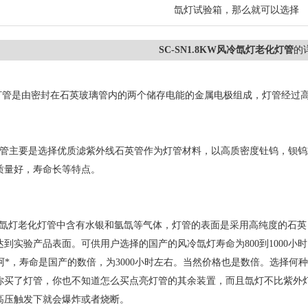
氙灯试验箱，那么就可以选择
SC-SN1.8KW风冷氙灯老化灯管
的
灯管是由密封在石英玻璃管内的两个储存电能的金属电极组成，灯管经过
管主要是选择优质滤紫外线石英管作为灯管材料，以高质密度钍钨，钡钨
质量好，寿命长等特点。
氙灯老化灯管中含有水银和氩氙等气体，灯管的表面是采用高纯度的石英
达到实验产品表面。可供用户选择的国产的风冷氙灯寿命为
800
到
1000
小时
阿*，寿命是国产的数倍，为
3000
小时左右。当然价格也是数倍。选择何种
你买了灯管，你也不知道怎么买点亮灯管的其余装置，而且氙灯不比紫外
高压触发下就会爆炸或者烧断。