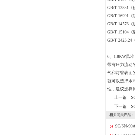
GB/T 12831
《
GB/T 16991
《
GB/T 14576
《
GB/T 15104
《
GB/T 2423.24
6
、
1.8KW
风冷
带有压力流动
气和灯管表面
就可以选择水
性，建议选择
上一篇：
S
下一篇：
S
相关同类产品：
SC/SN