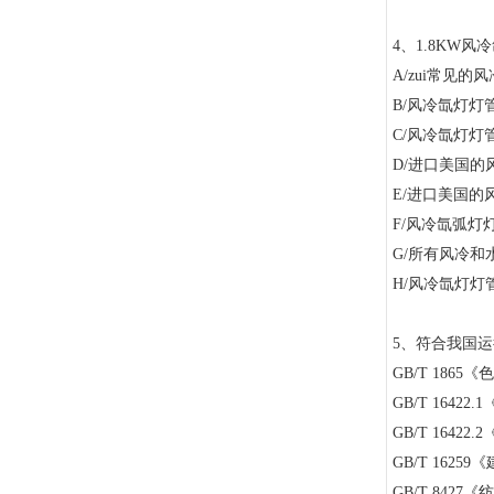
4
、
1.8KW
风冷
A/
zui常见的
B/
风冷氙灯灯
C/
风冷氙灯灯
D/
进口美国的
E/
进口美国的
F/
风冷氙弧灯
G/
所有风冷和
H/
风冷氙灯灯
5
、符合我国运
GB/T 1865
《色
GB/T 16422.1
GB/T 16422.2
GB/T 16259
《
GB/T 8427
《纺