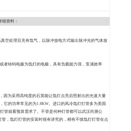
详细资料：
高真空处理后充有氙气，以脉冲放电方式输出脉冲光的气体放
或者铈钨电极为氙灯的电极，具有负载能力强，泵浦效率
，因为采用高纯度的石英能让氙灯点亮后照射出的光速大量
，它的功率常见的为
1.8KW
。进口的风冷氙灯灯管多为美国
灯管就看预算需求了。不管是何种灯管都可以武汉尚测公
灯管，氙灯灯管的安装时很有讲究的，稍有不慎氙灯灯管在点