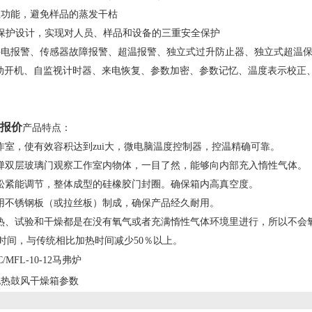
温功能，避免样品的蒸发干枯
安全保护设计，实现对人员、样品和设备的三重安全保护
：停电报警、传感器故障报警、超温报警、独立式过升防止器、独立式超温
动开机、自监视计时器、来电恢复、参数加密、参数记忆、温度表示校正、 
）
报价
产品特点：
作室，使有效容积达到zui大，微电脑温度控制器，控温精确可靠。
防弹双层玻璃门观察工作室内物体，一目了然，能够向内部充入惰性气体。
合松紧能调节，整体成型的硅橡胶门封圈。确保箱内高真空度。
采用不锈钢板（或拉丝板）制成，确保产品经久耐用。
加热、试验和干燥都是在没有氧气或者充满惰性气体环境里进行，所以不会
加热时间，与传统相比加热时间减少50％以上。
C/MFL-10-12马弗炉
电热鼓风干燥箱参数