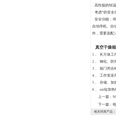
· 高性能的恒
· 考虑*的
· 安全功能
自动停机、自
外，需要选配
真空干燥箱
1． 长方体工
2． 钢化、
3． 箱门闭
4． 工作室
5． 存储、
6． zui短
上一篇：
S
下一篇：
相关同类产品：