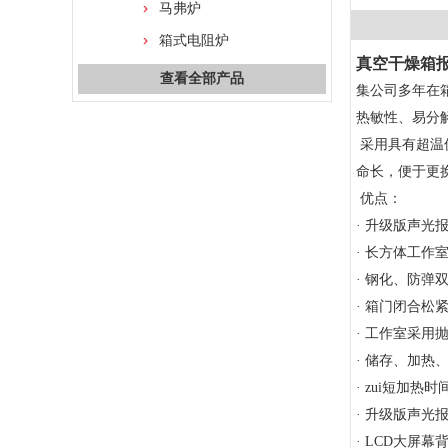
马弗炉
箱式电阻炉
真空干燥箱
查看全部产品
集公司多年在
热敏性、易分
采用具有超温
命长，便于更
优点：
· 升级版声光
· 长方体工作
· 钢化、防
· 箱门闭合
· 工作室采
· 储存、加
· zui短加热
· 升级版声光
· LCD大屏