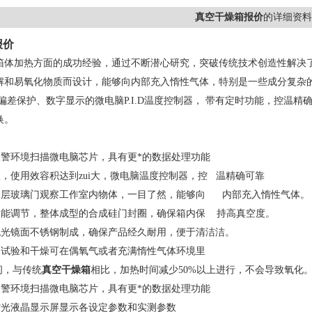
真空干燥箱报价
的详细资料
报价
箱体加热方面的成功经验，通过不断潜心研究，突破传统技术创造性解决了在
解和易氧化物质而设计，能够向内部充入惰性气体，特别是一些成分复杂
偏差保护、数字显示的微电脑P.I.D温度控制器， 带有定时功能，控温
换。
报警环境扫描微电脑芯片，具有更*的数据处理功能
室，使用效容积达到zui大，微电脑温度控制器，控 温精确可靠
弹双层玻璃门观察工作室内物体，一目了然，能够向 内部充入惰性气体。
松紧能调节，整体成型的合成硅门封圈，确保箱内保 持高真空度。
用抛光镜面不锈钢制成，确保产品经久耐用，便于清洁洁。
热、试验和干燥可在偶氧气或者充满惰性气体环境里
时间，与传统
真空干燥箱
相比，加热时间减少50%以上进行，不会导致氧化
报警环境扫描微电脑芯片，具有更*的数据处理功能
幕背光液晶显示屏显示各设定参数和实测参数