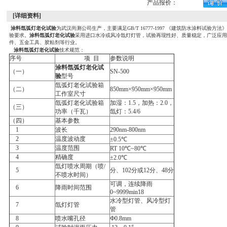
产品报价：
[详细资料]
涂料氙弧灯老化试验
为武汉尚测公司生产，主要满足GB/T 16777-1997 《建筑防水涂料试验方
验要求。
涂料氙弧灯老化试验
采用进口水冷或风冷氙灯灯管，试验再现性好、质量稳定，广泛应
件、五金工具、胶粘剂等行业。
涂料氙弧灯老化试验
技术规范：
序号
项 目
参数说明
涂料氙弧灯老化试
（一）
SN-500
验
型号
氙弧灯老化试验箱
（二）
850mm×950mm×950mm
工作室尺寸
氙弧灯老化试验箱
加湿：1.5，加热：2.0，
（三）
功率（千瓦）
氙灯：5.4/6
（四）
基本参数
1
波长
290nm-800nm
2
温度波动度
±0.5℃
3
温度范围
RT 10℃~80℃
4
精确度
±2.0℃
氙灯喷水周期（喷/
5
分、102分或12分、48分
不喷水时间）
可调，连续降雨
6
降雨时间范围
0~9999min18
水冷型灯管、风冷型灯
7
氙灯灯管
管
8
喷水嘴孔径
Ф0.8mm