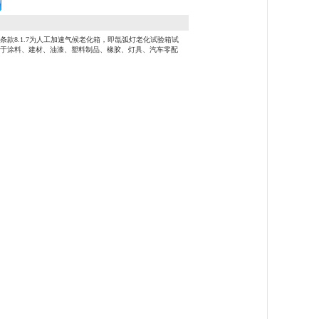
法》条款8.1.7为人工加速气候老化箱，即氙弧灯老化试验箱试
用于涂料、建材、油漆、塑料制品、橡胶、灯具、汽车零配