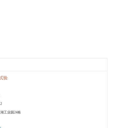
化试验
2
22
湖工业园24栋