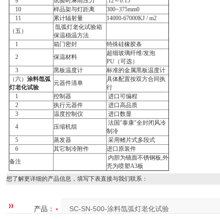
9
试验时淋雨压力
.12～0.15
10
样品架与灯距离
300~375mm0
11
累计辐射量
14000-67000KJ / m2
氙弧灯老化试验箱
（五）
保温稳温方法
1
箱门密封
特殊硅橡胶条
超细玻璃纤维/发泡
2
保温材料
PU（可选）
3
黑板温度计
标准的金属黑板温度计
（六）
涂料氙弧
具体配置按双方合同执
元器件清单
灯老化试验
行
1
控制器
进口可编程
2
执行元器件
进口高品质
3
温度控制仪
进口数显
法国"泰康"全封闭风冷
4
压缩机组
制冷
5
蒸发器
采用鳍片式多段式
6
其它制冷附件
进口原装件
内胆为镜面不锈钢板,外
备注
壳为喷塑A3板
想了解更详细的产品信息，填写下表直接与我们联系：
产品：