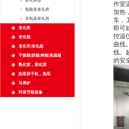
老化筛选
作室
电能表老化房
加热
充电器老化房
车，
即可
老化柜
控温
老化箱
曲线
老化车|老化架
线。
干燥箱|烘箱|烤箱|高温箱
的安
熟化室，固化室
热泵烘干机，热泵
马弗炉
环保节能设备