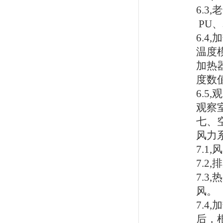
6.3,
老
PU
、
6.4,
加
温度
加热
度数
6.5,
观
观察
七、
风力
7.1,
风
7.2,
排
7.3,
热
风。
7.4,
加
后，