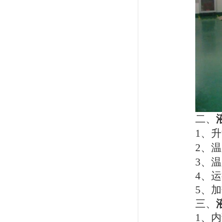
二、
1
、升
2
、温
3
、温
4
、运
5
、加
三、
1
、内