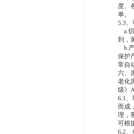
度、
单。
5.3
、
a.
到，
b.
保护
常自
六、
老化
级》
6.1
、
而成
理，
可根
6.2
、