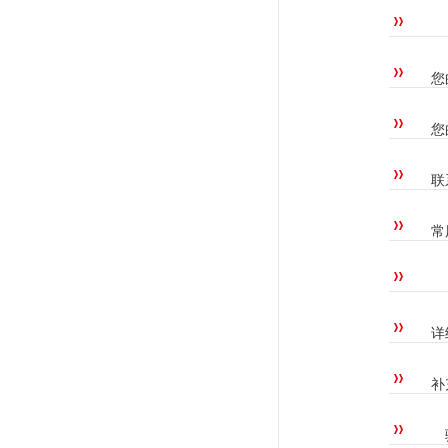
您
您
联
常
详
补