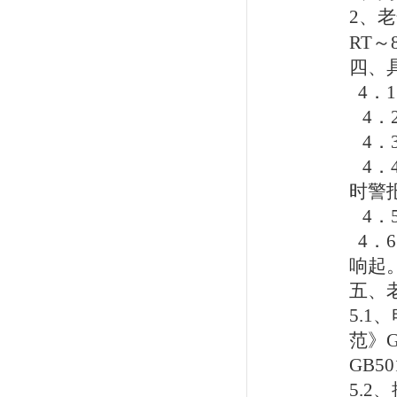
2
、老
RT
～
四、
4
．
1
4
．
4
．
4
．
时警
4
．
4
．
6
响起
五、
5.1
、
范》
G
GB50
5.2
、