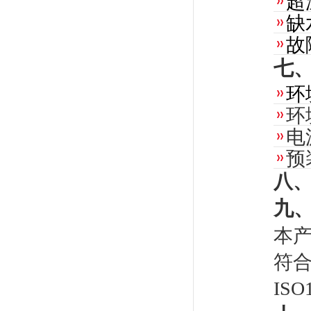
超
缺
故
七
环
环
电
预
八
九
本产
符合G
ISO