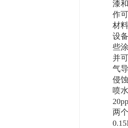
漆
作
材
设
些
并
气
侵
喷
20
两个
0.