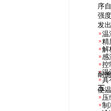
序
强
发
温
精
解
感
控
温
耐
具
五
使
压
制