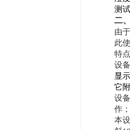
测
二
由
此
特
设
显
它
设备
作
本