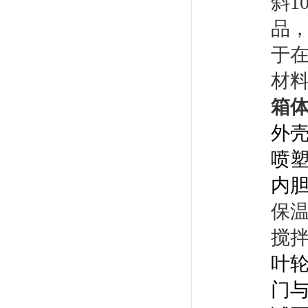
斜1
品
于
材
箱
外
喷
内胆
保温
搅
叶轮
门