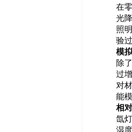
在
光
照
验
模
除
过
对
能
相
氙
湿