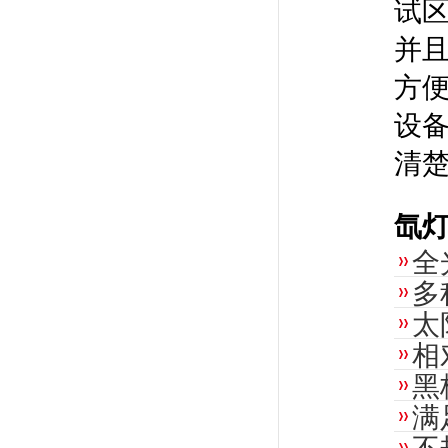
试
并
方便
设
清
氙
全
多
太
相
黑
满