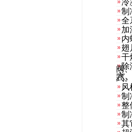
冷
制
全
加
内
翅
干
除
阀
六
式
风
制
整
制
其