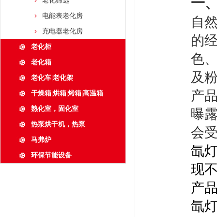
一
老化筛选
电能表老化房
自
充电器老化房
的
老化柜
色
老化箱
及
老化车|老化架
产品
干燥箱|烘箱|烤箱|高温箱
熟化室，固化室
曝
热泵烘干机，热泵
会
马弗炉
氙
环保节能设备
现
产
氙