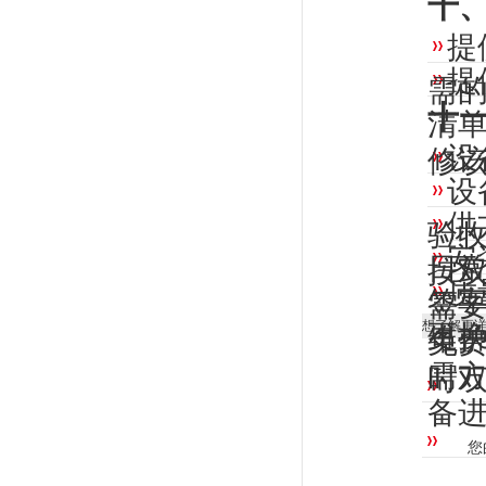
十
提
提
需
十
清
设
修
设
供
验
安
日
按
质
签
需
想了解更
更
维
免费
需方
时
备
您