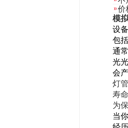
不
价
模
设
包
通
光
会
灯
寿命
为
当
经历