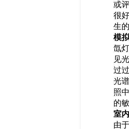
或
很
生
模
氙
见
过
光
照
的敏
室
由