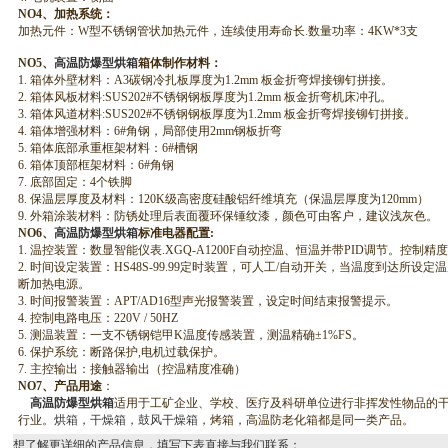
NO4
、加热系统：
加热元件：W型不锈钢管状加热元件，连续使用寿命长.数量功率：4KW*3支
NO5
、
高温防爆型烘箱
箱体制作材料：
1.
箱体外壁材料：A3碳钢冷扎板厚度为1.2mm 板金折弯焊接铆钉拼接。
2.
箱体风板材料:SUS202#不锈钢钢板厚度为1.2mm 板金折弯机床冲孔。
3.
箱体风道材料:SUS202#不锈钢钢板厚度为1.2mm 板金折弯焊接铆钉拼接。
4.
箱体增强材料：6#角钢，局部使用2mm钢板折弯
5.
箱体底部承重框架材料：6#槽钢
6.
箱体顶部框架材料：6#角钢
7.
底部固定：4个铁脚
8.
保温层厚度及材料：120K级高密度硅酸铝纤维填充（保温层厚度为120mm）
9.
外箱涂装材料：防锈处理后表面覆环保锤纹漆，颜色可由客户，建议浅灰色。
NO6
、
高温防爆型烘箱
标准电器配置:
1.
温控装置：数显智能仪表.XGQ-A1200F自动控温、恒温并带PID调节。控制精度±
2.
时间设定装置：HS48S-99.99定时装置，可人工/自动开关，当温度到达所
断加热电源。
3.
时间报警装置：APT/AD16型声光报警装置，设定时间结束报警提示。
4.
控制电路电压：220V / 50HZ
5.
测温装置：一支不锈钢铠甲K温度传感装置，测温精确±1%FS。
6.
保护系统：断路保护,电机过载保护。
7.
主控输出：接触器输出（控温精度准确）
NO7
、产品用途
：
高温防爆型烘箱
适用于工矿企业、学校、医疗及科研单位进行非挥发性物品的
行业。
烘箱
，
干燥箱
，
鼓风干燥箱
，烤箱，高温防老化箱都是同一类产品。
想了解更详细的产品信息，填写下表直接与我们联系：