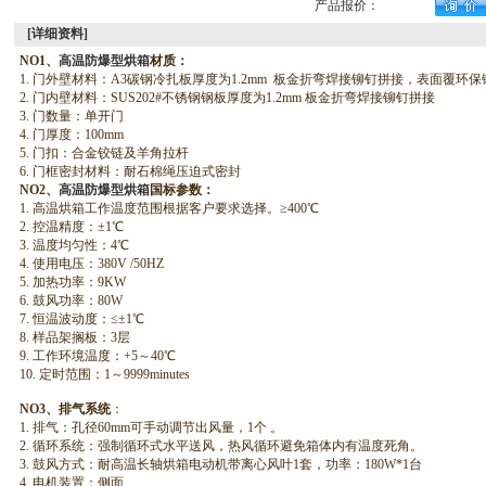
产品报价：
[详细资料]
NO1
、
高温防爆型烘箱
材质：
1.
门外壁材料：A3碳钢冷扎板厚度为1.2mm 板金折弯焊接铆钉拼接，表面覆环保
2.
门内壁材料：SUS202#不锈钢钢板厚度为1.2mm 板金折弯焊接铆钉拼接
3.
门数量：单开门
4.
门厚度：100mm
5.
门扣：合金铰链及羊角拉杆
6.
门框密封材料：耐石棉绳压迫式密封
NO2
、
高温防爆型烘箱
国标参数：
1.
高温烘箱
工作温度范围根据客户要求选择。≥400℃
2.
控温精度：±1℃
3.
温度均匀性：4℃
4.
使用电压：380V /50HZ
5.
加热功率：9KW
6.
鼓风功率：80W
7.
恒温波动度：≤±1℃
8.
样品架搁板：3层
9.
工作环境温度：+5～40℃
10.
定时范围：1～9999minutes
NO3
、排气系统
：
1.
排气：孔径60mm可手动调节出风量，1个 。
2.
循环系统：强制循环式水平送风，热风循环避免箱体内有温度死角。
3.
鼓风方式：耐高温长轴烘箱电动机带离心风叶1套，功率：180W*1台
4.
电机装置：侧面