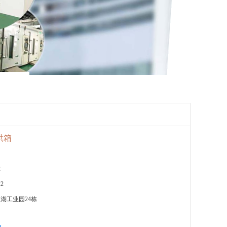
烘箱
2
22
湖工业园24栋