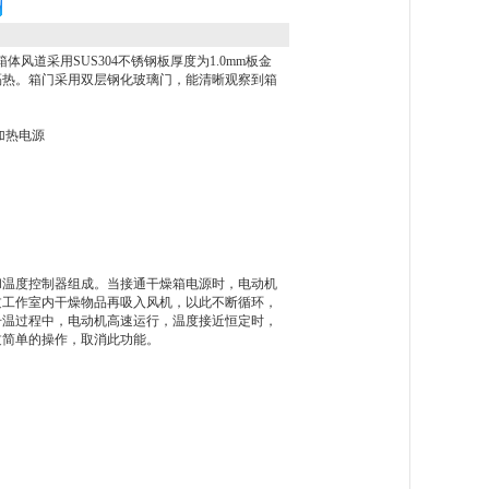
风道采用SUS304不锈钢板厚度为1.0mm板金
隔热。箱门采用双层钢化玻璃门，能清晰观察到箱
加热电源
和温度控制器组成。当接通干燥箱电源时，电动机
过工作室内干燥物品再吸入风机，以此不断循环，
升温过程中，电动机高速运行，温度接近恒定时，
过简单的操作，取消此功能。