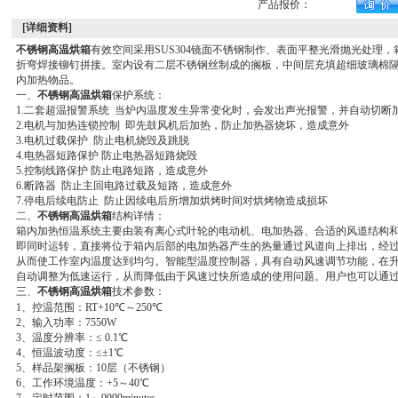
产品报价：
[详细资料]
不锈钢高温烘箱
有效空间采用SUS304镜面不锈钢制作、表面平整光滑抛光处理，箱体
折弯焊接铆钉拼接。室内设有二层不锈钢丝制成的搁板，中间层充填超细玻璃棉
内加热物品。
一、
不锈钢高温烘箱
保护系统：
1.二套超温报警系统 当炉内温度发生异常变化时，会发出声光报警，并自动切断
2.电机与加热连锁控制 即先鼓风机后加热，防止加热器烧坏，造成意外
3.电机过载保护 防止电机烧毁及跳脱
4.电热器短路保护 防止电热器短路烧毁
5.控制线路保护 防止电路短路，造成意外
6.断路器 防止主回电路过载及短路，造成意外
7.停电后续电防止 防止因续电后所增加烘烤时间对烘烤物造成损坏
二、
不锈钢高温烘箱
结构详情：
箱内加热恒温系统主要由装有离心式叶轮的电动机、电加热器、合适的风道结构
即同时运转，直接将位于箱内后部的电加热器产生的热量通过风道向上排出，经
从而使工作室内温度达到均匀。智能型温度控制器，具有自动风速调节功能，在
自动调整为低速运行，从而降低由于风速过快所造成的使用问题。用户也可以通
三、
不锈钢高温烘箱
技术参数：
1、控温范围：RT+10℃～250℃
2、输入功率：7550W
3、温度分辨率：≤ 0.1℃
4、恒温波动度：≤±1℃
5、样品架搁板：10层（不锈钢）
6、工作环境温度：+5～40℃