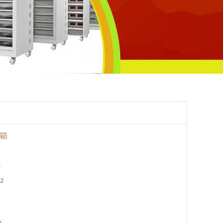
烘箱
2
22