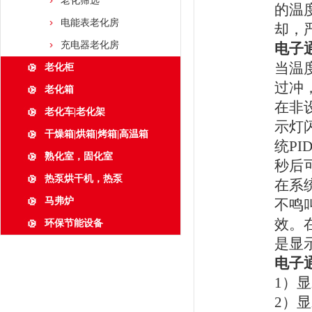
老化筛选
的温
电能表老化房
却，严
充电器老化房
电子
当温
老化柜
过冲
老化箱
在非
老化车|老化架
示灯
干燥箱|烘箱|烤箱|高温箱
统P
熟化室，固化室
秒后
热泵烘干机，热泵
在系
马弗炉
不鸣
效。
环保节能设备
是显
电子
1）
2）显