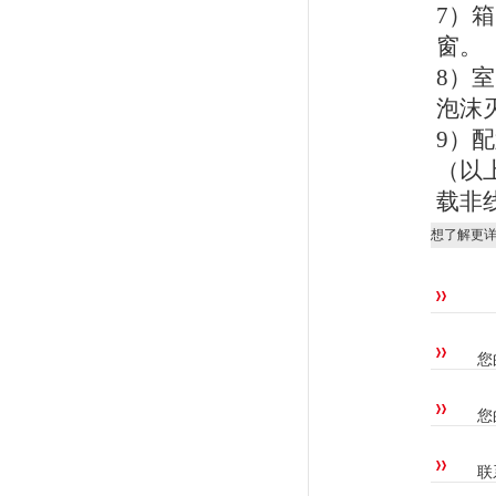
7）
窗。
8）
泡沫
9）
（以上
载非
想了解更
您
您
联