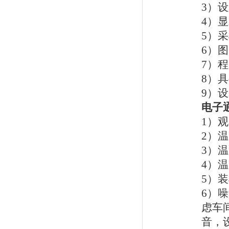
3）设
4）显
5）
6）
7）程
8）
9）
电子
1）观
2）温
3）温
4）温
5）
6）
虑车
音，