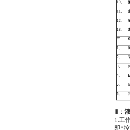
10
、
11
、
12
、
13
、
三
1
、
2
、
3
、
4
、
5
、
6
、
Ⅲ：
1.
工
即*