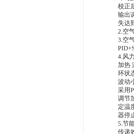
校正
输出
失达
2.
空
3.
空
PID+
4.
风
加热
环状
波动
采用
P
调节
定温
器停
5.
节
传递