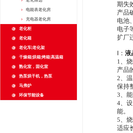
老化筛选
期失
电能表老化房
产品
充电器老化房
电池
电子
老化柜
扩厂
老化箱
老化车|老化架
Ⅰ：
液
干燥箱|烘箱|烤箱|高温箱
1
、烧
熟化室，固化室
产品
热泵烘干机，热泵
2
、温
保持
马弗炉
3
、能
环保节能设备
4
、设
能。
5
、烧
适应