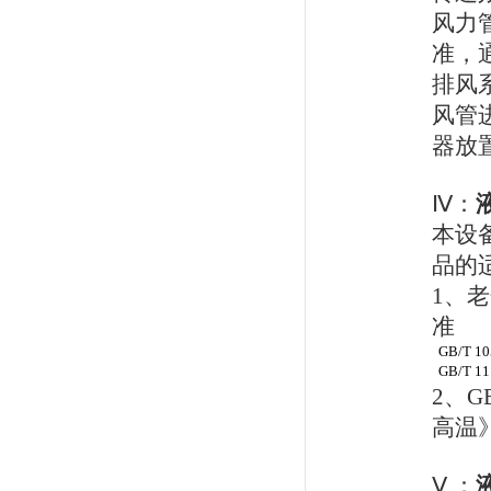
风力
准，
排风
风管
器放
Ⅳ：
本设
品的
1
、老
准
GB/T 1
GB/T 1
2
、
GB
高温
Ⅴ
：