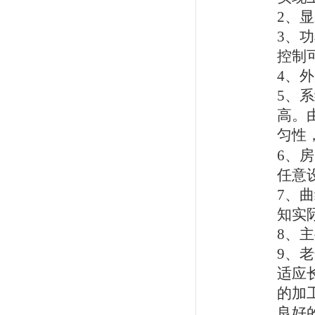
2
、显
3
、功
控制
4
、外
5
、系
高。
匀性
6
、房
任意
7
、曲
知实
8
、主
9
、老
适应
的加
良好