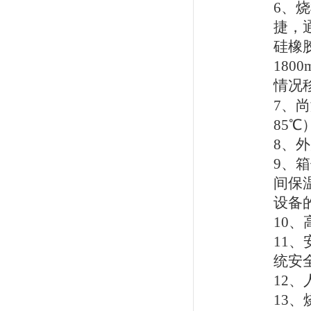
6
、烧
捷，
硅橡
1800
情况
7
、尚
85
℃
8
、外
9
、箱
间保
设备
10
、
11
、
统安
12
、
13
、