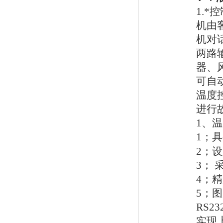
1.
*
机由
机对
两路
器、
可自
温度
进行
1
、温
1
；具
2
；设
3
；
4
；精
5
；图
RS23
实现