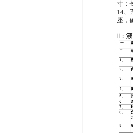
寸：
14
、
座，
Ⅱ：
液
一
二
1
、
2
、
3
、
4
、
5
、
6
、
7
、
8
、
9
、