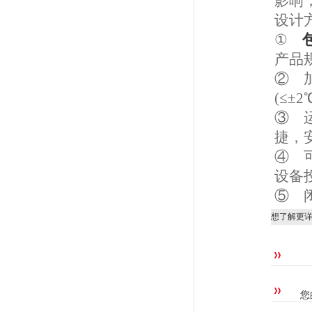
影响
设计
①
产品
② 
(≤
③ 
捷，
④ 
设备
⑤ 
想了解更
您