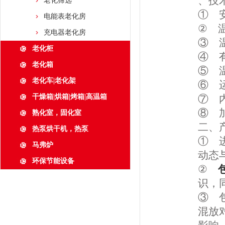
、技
老化筛选
① 安
电能表老化房
② 温
充电器老化房
③ 
老化柜
④ 
老化箱
⑤ 
老化车|老化架
⑥ 
干燥箱|烘箱|烤箱|高温箱
⑦ 
⑧ 
熟化室，固化室
二、
热泵烘干机，热泵
① 
马弗炉
动态
环保节能设备
②
识，
③ 
混放