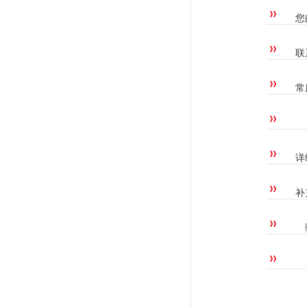
您
联
常
详
补