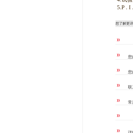
5.P . I
想了解更
您
您
联
常
详