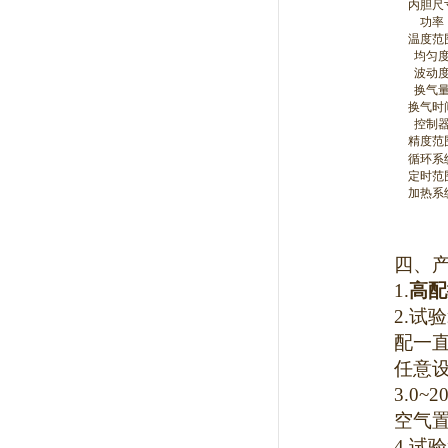
内胆尺
功率
温度范
均匀
波动
换气
换气时
控制
精度范
循环系
定时范
加热系
四、
1.
高配
2.
试验
配一
任意
3.0~2
空气
4.
试验