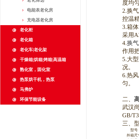
老化筛选
度均
2.
换气
电能表老化房
控温
充电器老化房
3.
箱体
老化柜
采用
老化箱
4.
换气
老化车|老化架
作用
5.
大型
干燥箱|烘箱|烤箱|高温箱
况。
熟化室，固化室
6.
热风
热泵烘干机，热泵
匀。
马弗炉
二、
环保节能设备
武汉
GB/
三、
型号
外箱尺