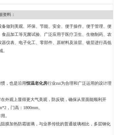
细资料：
设备做到美观、环保、节能、安全、便于操作、便于管理、便
、食品加工等无菌试验、广泛应用于医疗卫生、生物制药、农
仪器仪表、电子化工、零部件、原材料及涂层、镀层进行高低
域。
习惯，也是沿用
恒温老化房
行业zui为合理和广泛运用的设计理
时在外观上显得更大气美观，防反锁，确保从里面能顺利开
2，门高：1800mm。
作用。
电阻膜加热防霜玻璃，与业界传统的普通玻璃相比，多层钢化