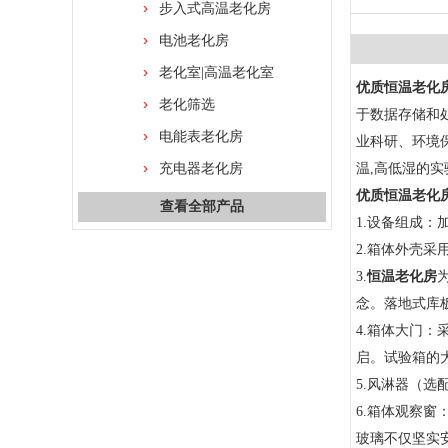
步入式高温老化房
电池老化房
老化室|高温老化室
优质恒温老化
老化筛选
于数据存储和
电能表老化房
业科研、环境
充电器老化房
温,高低湿的
优质恒温老化
查看全部产品
1.设备组成
2.箱体外壳采
3.
恒温老化房
念。落地式库
4.箱体大门
启。试验箱的大
5.风淋器（
6.箱体观察
玻璃不仅坚实