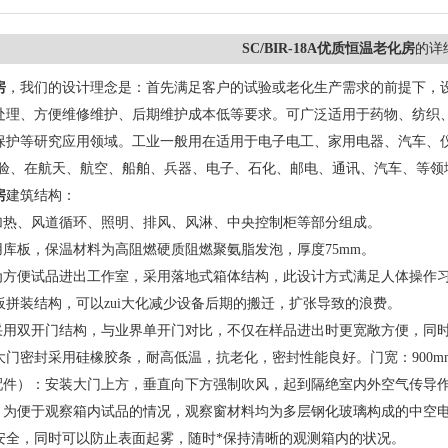
SC/BIR-18A优质恒温老化房
的详
房
，我们的设计理念是：首先满足客户的试验或老化生产需求的前提下，
处理、方便维修维护、后期维护成本低等要求。可广泛适用于药物、纺织
保护等研究应用领域。工业一般用在适用于电子电工、家用电器、汽车、
实验、在航天、航空、船舶、兵器、电子、石化、邮电、通讯、汽车、等领
房
建筑结构：
：加热、风道循环、照明、排风、风淋、中央控制柜等部分组成。
用库板，保温材料为高阻燃硬质阻燃聚氨脂发泡，厚度75mm。
为方便试品进出工作室，采用落地式箱体结构，此设计方式满足人体操作
板拼装结构，可以zui大化减少设备后期的搬迁，扩张导致的浪费。
：采用双开门结构，与业界单开门对比，不仅在样品进出时更宽敞方便，同
门密封采用硅橡胶条，耐高低温，抗老化，密封性能良好。门宽：900mm*
选配件）：安装大门上方，垂直向下方强制吹风，起到隔绝室内外空气传导
窗：为便于观察箱内试品的情况，观察窗材料均为多层钢化玻璃构成的中空
安全，同时可以防止表面起雾，随时*保持清晰的观测箱内的状况。